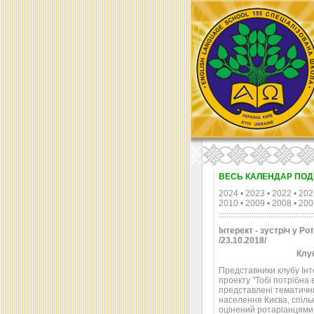
ВЕСЬ КАЛЕНДАР ПОД
2024
•
2023
•
2022
•
202
2010
•
2009
•
2008
•
200
Інтерект - зустріч у Рот
/23.10.2018/
Клуб
Представники клубу Ін
проекту "Тобі потрібна в
представлені тематични
населення Києва, спільн
оцінений ротаріанцям