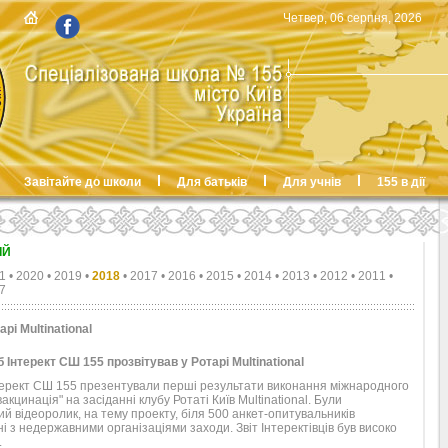
Четвер, 06 серпня, 2026
Завітайте до школи
Для батьків
Для учнів
155 в дії
ІЙ
1
•
2020
•
2019
•
2018
•
2017
•
2016
•
2015
•
2014
•
2013
•
2012
•
2011
•
7
арі Multinational
 Інтерект СШ 155 прозвітував у Ротарі Multinational
терект СШ 155 презентували перші результати виконання міжнародного
акцинація" на засіданні клубу Ротаті Київ Multinational. Були
й відеоролик, на тему проекту, біля 500 анкет-опитувальників
і з недержавними організаціями заходи. Звіт Інтеректівців був високо
и.