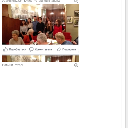
Уважні слухачі Клубу Ротарі Multinational
Новини Ротарі