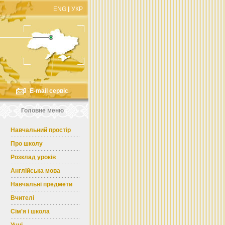
ENG
УКР
E-mail сервіс
Головне меню
Навчальний простір
Про школу
Розклад уроків
Англійська мова
Навчальні предмети
Вчителі
Сім'я і школа