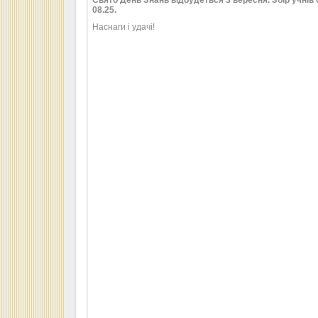
Свято День Знань відбудеться 3 вересня. Збір учнів 
08.25.
Наснаги і удачі!