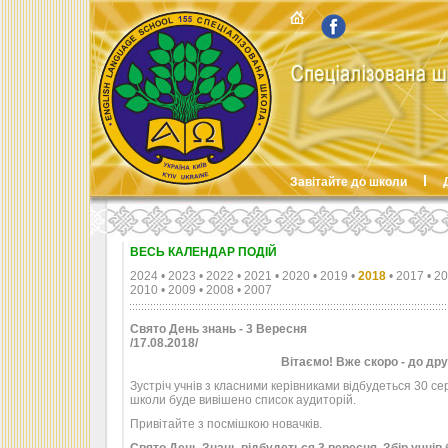
Завітайте до школи
ВЕСЬ КАЛЕНДАР ПОДІЙ
2024
•
2023
•
2022
•
2021
•
2020
•
2019
•
2018
•
2017
•
20
2010
•
2009
•
2008
•
2007
Свято День знань - 3 Вересня
/17.08.2018/
Вітаємо! Вже скоро - до дру
Зустріч учнів з класними керівниками відбудеться 30 сер
школи буде вивішено список аудиторій.
Привітайте з посмішкою новачків.