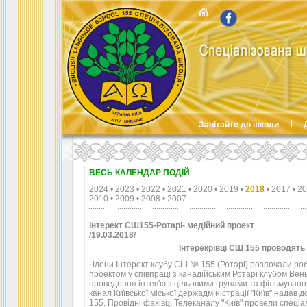
Завітайте до школи
ВЕСЬ КАЛЕНДАР ПОДІЙ
2024
•
2023
•
2022
•
2021
•
2020
•
2019
•
2018
•
2017
•
20
2010
•
2009
•
2008
•
2007
Інтерект СШ155-Ротарі- медійний проект
/19.03.2018/
Інтерекрівці СШ 155 проводять 
Члени Інтерект клубу СШ № 155 (Ротарі) розпочали ро
проектом у співпраці з канадійським Ротарі клубом Вен
проведення інтев'ю з цільовими групами та фільмування
канал Київської міської держадміністрації "Київ" нада
155. Провідні фахівці Телеканалу "Київ" провели спеціа