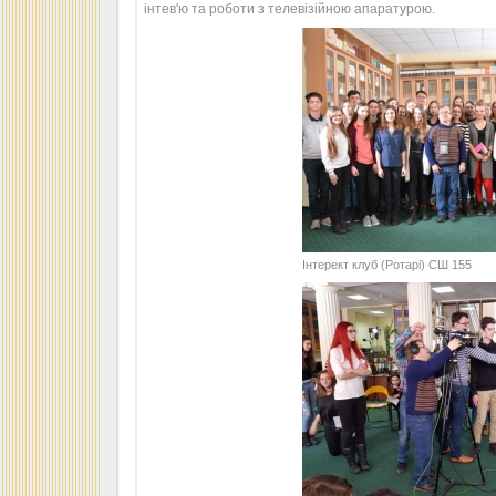
інтев'ю та роботи з телевізійною апаратурою.
Інтерект клуб (Ротарі) СШ 155