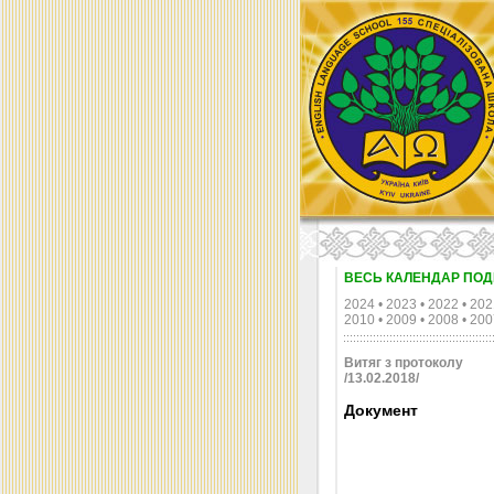
ВЕСЬ КАЛЕНДАР ПОД
2024
•
2023
•
2022
•
202
2010
•
2009
•
2008
•
200
Витяг з протоколу
/13.02.2018/
Документ