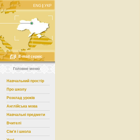
ENG
УКР
E-mail сервіс
Головне меню
Навчальний простір
Про школу
Розклад уроків
Англійська мова
Навчальні предмети
Вчителі
Сім'я і школа