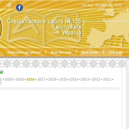
Четвер, 06 серпня, 2026
Завітайте до школи
Для батьків
Для учнів
155 в дії
ІЙ
1
•
2020
•
2019
•
2018
•
2017
•
2016
•
2015
•
2014
•
2013
•
2012
•
2011
•
7